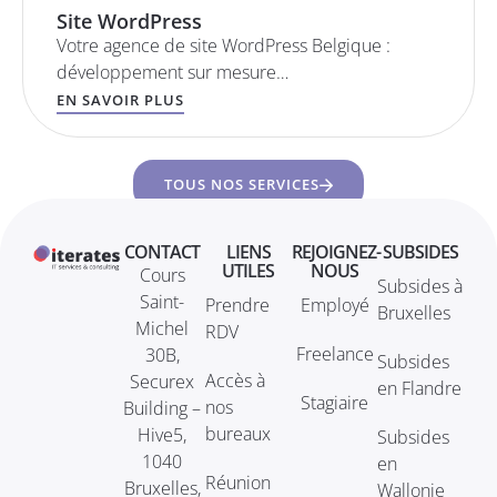
Site WordPress
Votre agence de site WordPress Belgique :
développement sur mesure…
EN SAVOIR PLUS
TOUS NOS SERVICES
CONTACT
LIENS
REJOIGNEZ-
SUBSIDES
UTILES
NOUS
Cours
Subsides à
Saint-
Prendre
Employé
Bruxelles
Michel
RDV
Freelance
30B,
Subsides
Accès à
Securex
en Flandre
Stagiaire
nos
Building –
bureaux
Hive5,
Subsides
1040
en
Réunion
Bruxelles,
Wallonie