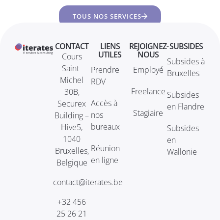
TOUS NOS SERVICES
CONTACT
LIENS
REJOIGNEZ-
SUBSIDES
UTILES
NOUS
Cours
Subsides à
Saint-
Prendre
Employé
Bruxelles
Michel
RDV
Freelance
30B,
Subsides
Accès à
Securex
en Flandre
Stagiaire
nos
Building –
bureaux
Hive5,
Subsides
1040
en
Réunion
Bruxelles,
Wallonie
en ligne
Belgique
contact@iterates.be
+32 456
25 26 21