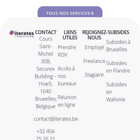
TOUS NOS SERVICES
CONTACT
LIENS
REJOIGNEZ-
SUBSIDES
UTILES
NOUS
Cours
Subsides à
Saint-
Prendre
Employé
Bruxelles
Michel
RDV
Freelance
30B,
Subsides
Accès à
Securex
en Flandre
Stagiaire
nos
Building –
bureaux
Hive5,
Subsides
1040
en
Réunion
Bruxelles,
Wallonie
en ligne
Belgique
contact@iterates.be
+32 456
25 26 21