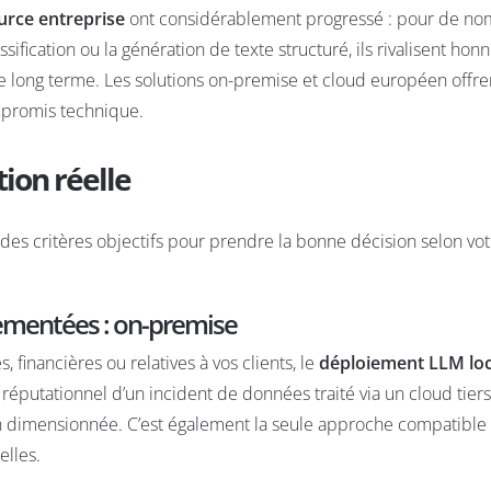
rce entreprise
ont considérablement progressé : pour de n
sification ou la génération de texte structuré, ils rivalisent ho
le long terme. Les
solutions on-premise et cloud européen
offre
mpromis technique.
ion réelle
e des critères objectifs pour prendre la bonne décision selon vo
lementées : on-premise
 financières ou relatives à vos clients, le
déploiement LLM loc
éputationnel d’un incident de données traité via un cloud tier
 dimensionnée. C’est également la seule approche compatible
elles.