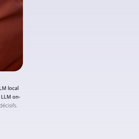
LM local
u
LLM on-
écisifs.