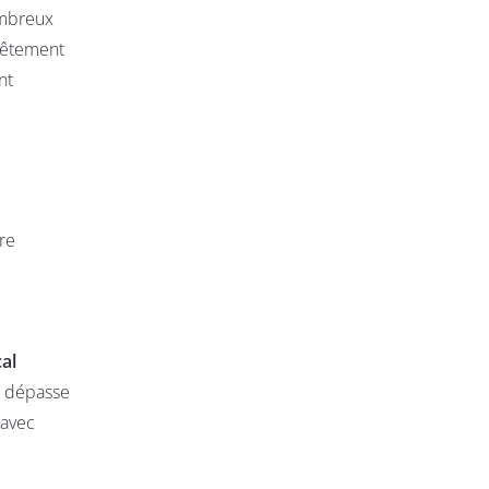
ombreux
nnêtement
nt
tre
al
s dépasse
 avec