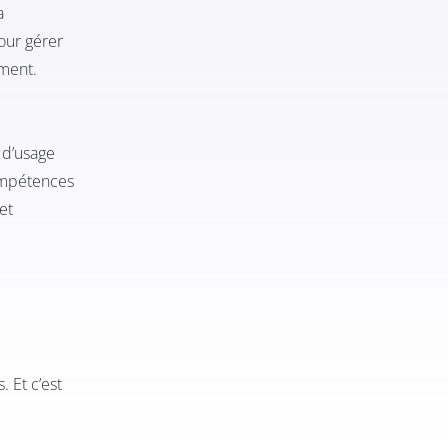
a
our gérer
ement.
 d’usage
compétences
et
 Et c’est