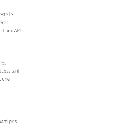
este le
térer
ort aux API
 les
écessitant
t une
parti pris