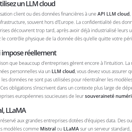
ilisez un LLM cloud
ation client ou des données financières à une
API LLM cloud
,
nfrastructure, souvent hors d’Europe. La
confidentialité des don
ses découvrent trop tard, après avoir déjà industrialisé leurs u
le contrôle physique de la donnée dès qu’elle quitte votre pér
 loi impose réellement
n que beaucoup d’entreprises gèrent encore à l’intuition. La r
nnées personnelles via un
LLM cloud
, vous devez vous assurer q
les données ne sont pas utilisées pour réentraîner les modèles
es obligations s’inscrivent dans un contexte plus large de
dép
reprises européennes soucieuses de leur
souveraineté numér
al, LLaMA
 réservé aux grandes entreprises dotées d’équipes data. Des out
 des modèles comme
Mistral
ou
LLaMA
sur un serveur standard,