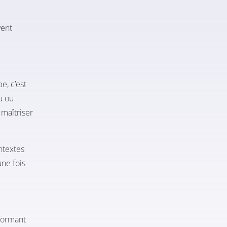
vent
e, c’est
u ou
r
maîtriser
ontextes
une fois
formant