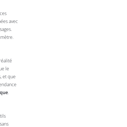
 ces
nées avec
sages.
imètre.
éalité
ue le
, et que
endance
ique
.
ils
 sans