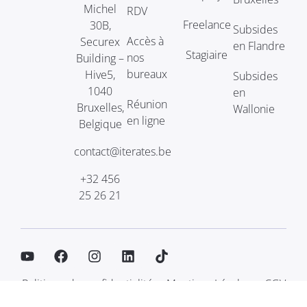
Michel
RDV
Freelance
30B,
Subsides
Accès à
Securex
en Flandre
Stagiaire
nos
Building –
bureaux
Hive5,
Subsides
1040
en
Réunion
Bruxelles,
Wallonie
en ligne
Belgique
contact@iterates.be
+32 456
25 26 21
Politique de confidentialité
Mentions Légales
CGV