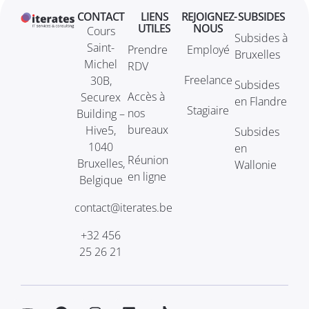
CONTACT
LIENS
REJOIGNEZ-
SUBSIDES
UTILES
NOUS
Cours
Subsides à
Saint-
Prendre
Employé
Bruxelles
Michel
RDV
Freelance
30B,
Subsides
Accès à
Securex
en Flandre
Stagiaire
nos
Building –
bureaux
Hive5,
Subsides
1040
en
Réunion
Bruxelles,
Wallonie
en ligne
Belgique
contact@iterates.be
+32 456
25 26 21