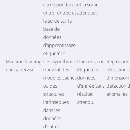
correspondance
et la sortie
entre l’entrée et
attendue.
la sortie sur la
base de
données
d’apprentissage
étiquetées.
Machine learning
Les algorithmes
Données non
Regroupem
non supervisé
trouvent des
étiquetées :
réduction d
modèles cachés
données
dimensionna
ou des
d’entrée sans
détection 
structures
résultat
anomalies
intrinsèques
attendu.
dans les
données
d’entrée.