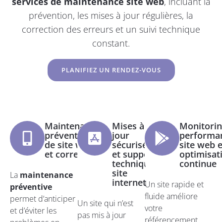
services de maintenance site web
, incluant la
prévention, les mises à jour régulières, la
correction des erreurs et un suivi technique
constant.
PLANIFIEZ UN RENDEZ-VOUS
Maintenance
Mises à
Monitori
préventive
jour
performa
de site web
sécurisées
site web e
et corrective
et support
optimisat
technique
continue
site
La
maintenance
internet
Un site rapide et
préventive
fluide améliore
permet d’anticiper
Un site qui n’est
votre
et d’éviter les
pas mis à jour
référencement