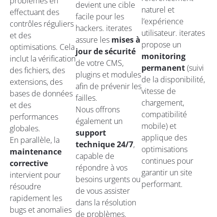
problèmes en
devient une cible
naturel et
effectuant des
facile pour les
l’expérience
contrôles réguliers
hackers. iterates
utilisateur. iterates
et des
assure les
mises à
propose un
optimisations. Cela
jour de sécurité
monitoring
inclut la vérification
de votre CMS,
permanent
(suivi
des fichiers, des
plugins et modules
de la disponibilité,
extensions, des
afin de prévenir les
vitesse de
bases de données
failles.
chargement,
et des
Nous offrons
compatibilité
performances
également un
mobile) et
globales.
support
applique des
En parallèle, la
technique 24/7
,
optimisations
maintenance
capable de
continues pour
corrective
répondre à vos
garantir un site
intervient pour
besoins urgents ou
performant.
résoudre
de vous assister
rapidement les
dans la résolution
bugs et anomalies
de problèmes.