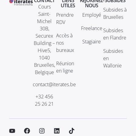
CONTACT
LIENS
REJOIGNEZ-
SUBSIDES
UTILES
NOUS
Cours
Subsides à
Saint-
Prendre
Employé
Bruxelles
Michel
RDV
Freelance
30B,
Subsides
Accès à
Securex
en Flandre
Stagiaire
nos
Building –
bureaux
Hive5,
Subsides
1040
en
Réunion
Bruxelles,
Wallonie
en ligne
Belgique
contact@iterates.be
+32 456
25 26 21