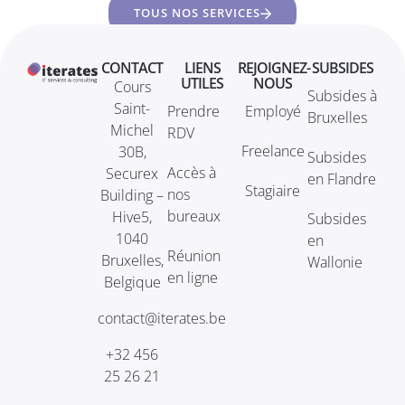
TOUS NOS SERVICES
CONTACT
LIENS
REJOIGNEZ-
SUBSIDES
UTILES
NOUS
Cours
Subsides à
Saint-
Prendre
Employé
Bruxelles
Michel
RDV
Freelance
30B,
Subsides
Accès à
Securex
en Flandre
Stagiaire
nos
Building –
bureaux
Hive5,
Subsides
1040
en
Réunion
Bruxelles,
Wallonie
en ligne
Belgique
contact@iterates.be
+32 456
25 26 21