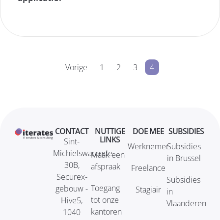
Vorige
1
2
3
4
CONTACT
NUTTIGE
DOE MEE
SUBSIDIES
LINKS
Sint-
Werknemer
Subsidies
Michielswarande
Maak een
in Brussel
30B,
afspraak
Freelance
Securex-
Subsidies
Toegang
gebouw -
Stagiair
in
tot onze
Hive5,
Vlaanderen
kantoren
1040