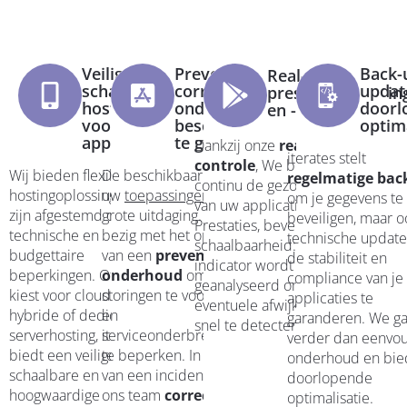
Veilige,
Preventief en
Back-
Real-time
schaalbare
correctief
updat
prestatiebewakin
hosting
onderhoud om
doorl
en -monitoring
voor uw
beschikbaarheid
optima
applicaties
te garanderen
Dankzij onze
real-time
iterates stelt
controle
, We bewaken
Wij bieden flexibele
De beschikbaarheid van
regelmatige bac
continu de gezondheid
hostingoplossingen die
uw
toepassingen
is een
om je gegevens te
van uw applicaties.
zijn afgestemd op uw
grote uitdaging. We zijn
beveiligen, maar o
Prestaties, beveiliging,
technische en
bezig met het opzetten
technische updat
schaalbaarheid: elke
budgettaire
van een
preventief
de stabiliteit en
indicator wordt
beperkingen. Of u nu
onderhoud
om
compliance van je
geanalyseerd om
kiest voor cloud-,
storingen te voorkomen
applicaties te
eventuele afwijkingen
hybride of dedicated
en
garanderen. We g
snel te detecteren.
serverhosting, iterates
serviceonderbrekingen
verder dan eenvo
biedt een veilige,
te beperken. In het geval
onderhoud en bi
schaalbare en
van een incident biedt
doorlopende
hoogwaardige
ons team
correctief
optimalisatie.