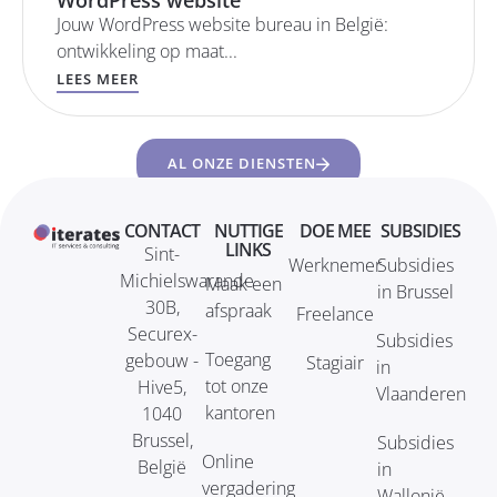
WordPress website
Jouw WordPress website bureau in België:
ontwikkeling op maat...
LEES MEER
AL ONZE DIENSTEN
CONTACT
NUTTIGE
DOE MEE
SUBSIDIES
LINKS
Sint-
Werknemer
Subsidies
Michielswarande
Maak een
in Brussel
30B,
afspraak
Freelance
Securex-
Subsidies
Toegang
gebouw -
Stagiair
in
tot onze
Hive5,
Vlaanderen
kantoren
1040
Brussel,
Subsidies
Online
België
in
vergadering
Wallonië