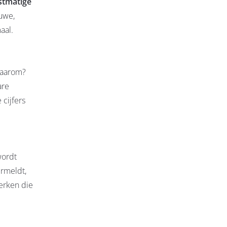
stmatige
euwe,
aal.
Waarom?
are
cijfers
wordt
rmeldt,
erken die