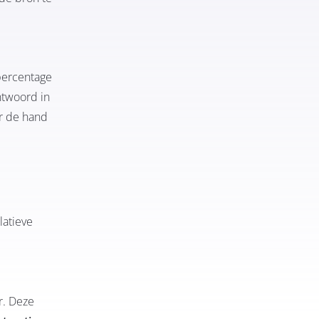
kpercentage
ntwoord in
or de hand
latieve
r. Deze