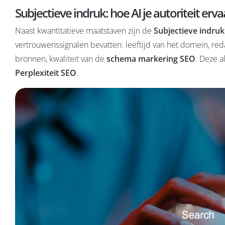
Subjectieve indruk: hoe AI je autoriteit erva
Naast kwantitatieve maatstaven zijn de
Subjectieve indruk
vertrouwenssignalen bevatten: leeftijd van het domein, re
bronnen, kwaliteit van de
schema markering SEO
. Deze a
Perplexiteit SEO
.