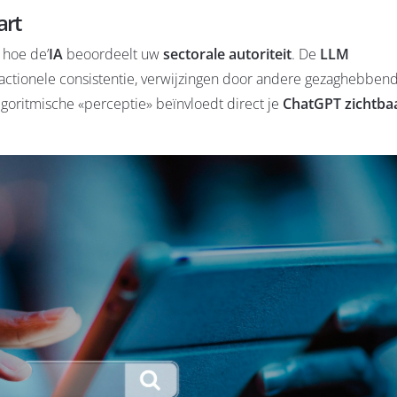
art
hoe de’
IA
beoordeelt uw
sectorale autoriteit
. De
LLM
dactionele consistentie, verwijzingen door andere gezaghebben
lgoritmische «perceptie» beïnvloedt direct je
ChatGPT zichtba