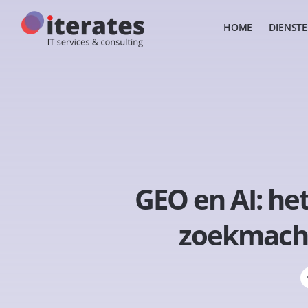
HOME
DIENST
GEO en AI: he
zoekmachi