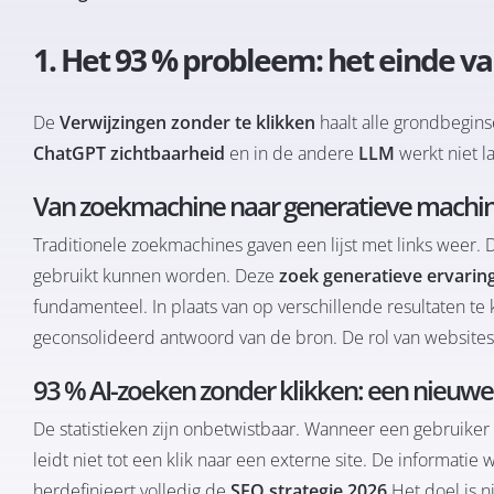
1. Het 93 % probleem: het einde van
De
Verwijzingen zonder te klikken
haalt alle grondbegins
ChatGPT zichtbaarheid
en in de andere
LLM
werkt niet l
Van zoekmachine naar generatieve machine
Traditionele zoekmachines gaven een lijst met links weer.
gebruikt kunnen worden. Deze
zoek generatieve ervarin
fundamenteel. In plaats van op verschillende resultaten te 
geconsolideerd antwoord van de bron. De rol van websites
93 % AI-zoeken zonder klikken: een nieuwe d
De statistieken zijn onbetwistbaar. Wanneer een gebruiker
leidt niet tot een klik naar een externe site. De informati
herdefinieert volledig de
SEO strategie 2026
Het doel is n