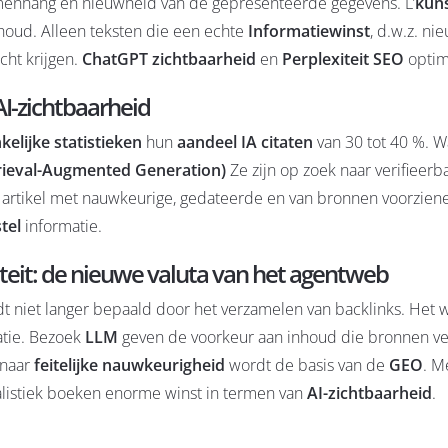
menhang en nieuwheid van de gepresenteerde gegevens. L’
kun
houd. Alleen teksten die een echte
Informatiewinst
, d.w.z. ni
cht krijgen.
ChatGPT zichtbaarheid
en
Perplexiteit SEO
optim
AI-zichtbaarheid
elijke statistieken
hun
aandeel IA citaten
van 30 tot 40 %. 
rieval-Augmented Generation)
Ze zijn op zoek naar verifieerb
artikel met nauwkeurige, gedateerde en van bronnen voorziene 
tel
informatie.
teit: de nieuwe valuta van het agentweb
rdt niet langer bepaald door het verzamelen van backlinks. Het 
tie. Bezoek
LLM
geven de voorkeur aan inhoud die bronnen ve
 naar
feitelijke nauwkeurigheid
wordt de basis van de
GEO
. M
nalistiek boeken enorme winst in termen van
AI-zichtbaarheid
.