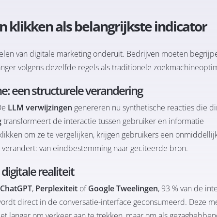
 klikken als belangrijkste indicator
elen van digitale marketing onderuit. Bedrijven moeten begrijp
anger volgens dezelfde regels als traditionele zoekmachineoptim
: een structurele verandering
 De
LLM verwijzingen
genereren nu synthetische reacties die di
g
transformeert de interactie tussen gebruiker en informatie
klikken om ze te vergelijken, krijgen gebruikers een onmiddellijk
 verandert: van eindbestemming naar geciteerde bron.
igitale realiteit
ChatGPT
,
Perplexiteit
of
Google Tweelingen
, 93 % van de int
e wordt direct in de conversatie-interface geconsumeerd. Deze m
iet langer om verkeer aan te trekken, maar om als gezaghebben