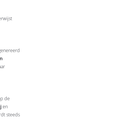
rwijst
egenereerd
in
aar
op de
j
en
rdt steeds