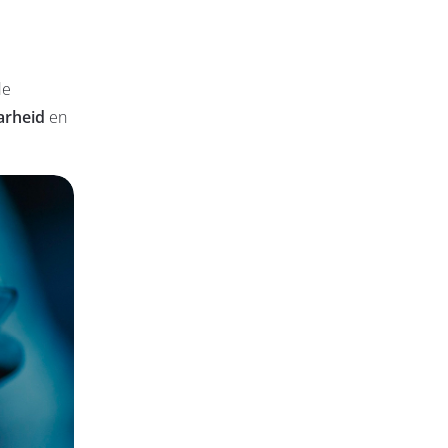
de
arheid
en