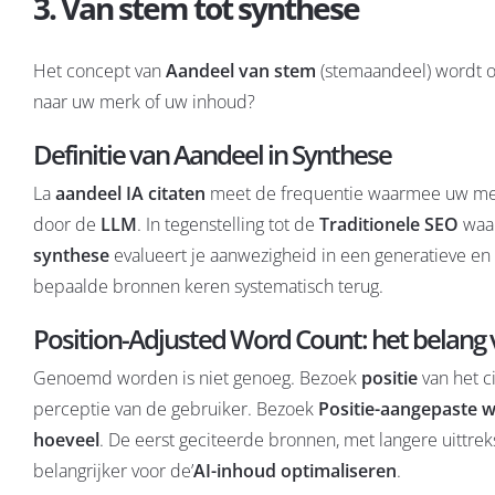
3. Van stem tot synthese
Het concept van
Aandeel van stem
(stemaandeel) wordt 
naar uw merk of uw inhoud?
Definitie van Aandeel in Synthese
La
aandeel IA citaten
meet de frequentie waarmee uw merk
door de
LLM
. In tegenstelling tot de
Traditionele SEO
waar
synthese
evalueert je aanwezigheid in een generatieve en 
bepaalde bronnen keren systematisch terug.
Position-Adjusted Word Count: het belang 
Genoemd worden is niet genoeg. Bezoek
positie
van het c
perceptie van de gebruiker. Bezoek
Positie-aangepaste w
hoeveel
. De eerst geciteerde bronnen, met langere uittre
belangrijker voor de’
AI-inhoud optimaliseren
.