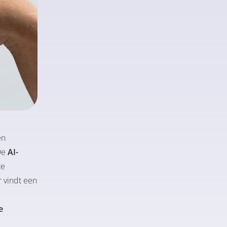
en
 De
AI-
te
r vindt een
e