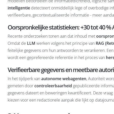
modellen beoordelen de informatiedichtheid, logische sa
intelligentie
detecteert onmiddellijk lege of overbodige in
verifieerbare, gecontextualiseerde informatie - meer aanda
Oorspronkelijke statistieken: +30 tot 40 % 
Recente onderzoeken tonen aan dat inhoud met
oorspronk
Omdat de
LLM
werken volgens het principe van
RAG (Ret
feitelijke gegevens om hun antwoorden te verankeren. Een 
wordt een geprefereerde referentie in het proces van
hers
Verifieerbare gegevens en meetbare autori
In het tijdperk van
autonome webagenten
, Autoriteit wo
gemeten door
controleerbaarheid
gepubliceerde informa
gegevens dateert en beweringen kwantificeert. Deze vraag
kiezen voor een redactionele aanpak die lijkt op datajour