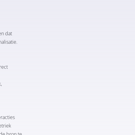
en dat
alisatie.
rect
,
eracties
etriek
de bron te