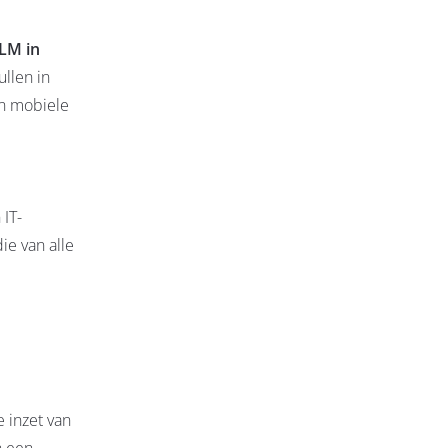
LM in
ullen in
en mobiele
 IT-
ie van alle
 inzet van
n een