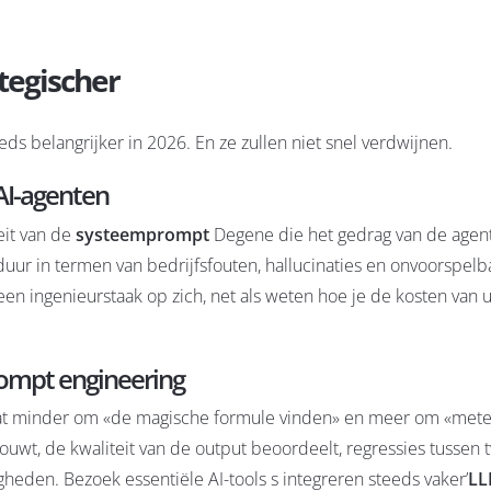
tegischer
s belangrijker in 2026. En ze zullen niet snel verdwijnen.
AI-agenten
eit van de
systeemprompt
Degene die het gedrag van de agent
duur in termen van bedrijfsfouten, hallucinaties en onvoorspelb
en ingenieurstaak op zich, net als weten hoe je
de kosten van 
prompt engineering
aat minder om «de magische formule vinden» en meer om «meten
ouwt, de kwaliteit van de output beoordeelt, regressies tussen
digheden. Bezoek
essentiële AI-tools
s integreren steeds vaker’
L