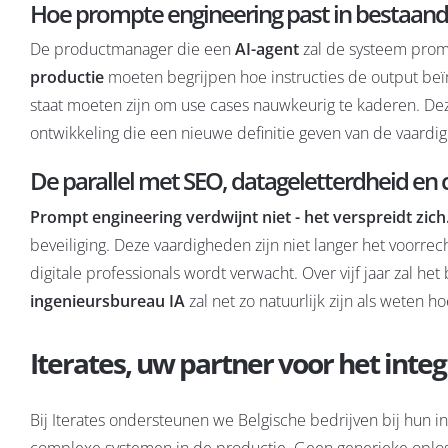
Hoe prompte engineering past in bestaan
De productmanager die een
AI-agent
zal de systeem prom
productie
moeten begrijpen hoe instructies de output beï
staat moeten zijn om use cases nauwkeurig te kaderen. De
ontwikkeling
die een nieuwe definitie geven van de vaardi
De parallel met SEO, datageletterdheid en 
Prompt engineering verdwijnt niet - het verspreidt zich
beveiliging. Deze vaardigheden zijn niet langer het voorrech
digitale professionals wordt verwacht. Over vijf jaar zal h
ingenieursbureau IA
zal net zo natuurlijk zijn als weten
Iterates, uw partner voor het integ
Bij Iterates ondersteunen we Belgische bedrijven bij hun
complexe systemen in de productie. Geen generieke oplos