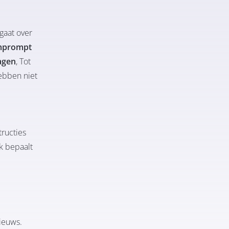
gaat over
mprompt
agen
, Tot
ebben niet
tructies
ek bepaalt
nieuws.