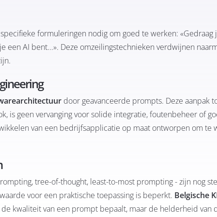
specifieke formuleringen nodig om goed te werken: «Gedraag j
at je een AI bent...». Deze omzeilingstechnieken verdwijnen naar
jn.
gineering
warearchitectuur
door geavanceerde prompts. Deze aanpak to
, is geen vervanging voor solide integratie, foutenbeheer of g
ntwikkelen van een
bedrijfsapplicatie op maat
ontworpen om te 
n
rompting, tree-of-thought, least-to-most prompting - zijn nog st
waarde voor een praktische toepassing is beperkt.
Belgische 
ie de kwaliteit van een prompt bepaalt, maar de helderheid van d