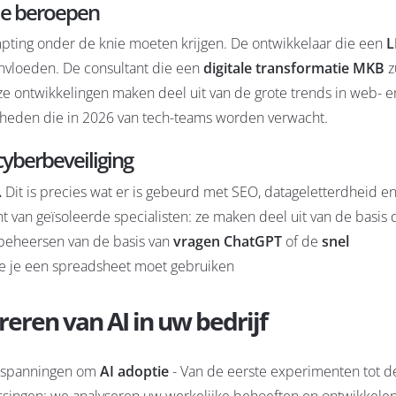
de beroepen
pting onder de knie moeten krijgen. De ontwikkelaar die een
L
nvloeden. De consultant die een
digitale transformatie MKB
z
ze ontwikkelingen maken deel uit van de grote
trends in web- 
gheden die in 2026 van tech-teams worden verwacht.
cyberbeveiliging
.
Dit is precies wat er is gebeurd met SEO, datageletterdheid en
t van geïsoleerde specialisten: ze maken deel uit van de basis d
et beheersen van de basis van
vragen ChatGPT
of de
snel
 hoe je een spreadsheet moet gebruiken
reren van AI in uw bedrijf
 inspanningen om
AI adoptie
- Van de eerste experimenten tot de
singen: we analyseren uw werkelijke behoeften en ontwikkele