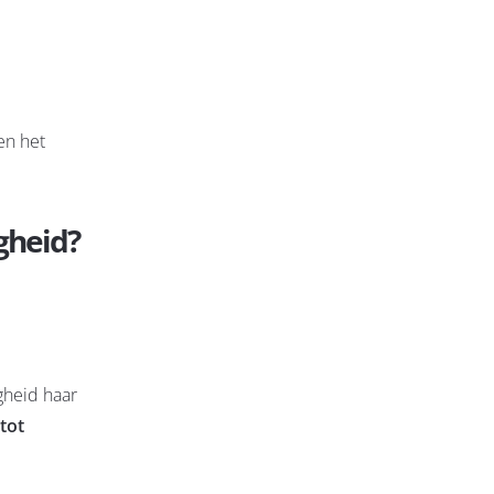
en het
gheid?
gheid haar
 tot