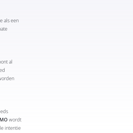
e als een
mate
ont al
oed
worden
eeds
KMO
wordt
e intentie