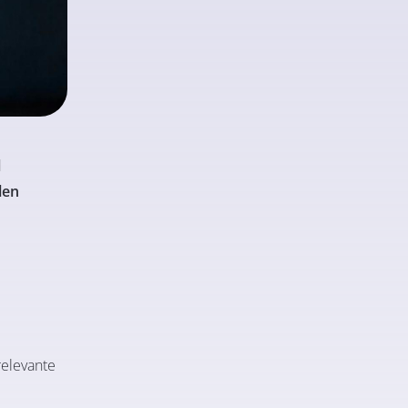
d
len
elevante