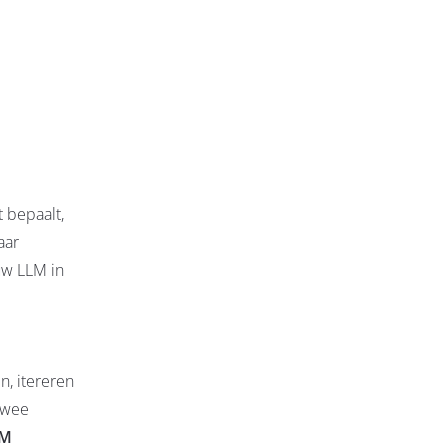
 bepaalt,
aar
uw LLM in
, itereren
 twee
LM