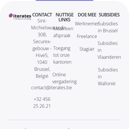
CONTACT
NUTTIGE
DOE MEE
SUBSIDIES
LINKS
Sint-
Werknemer
Subsidies
Michielswarande
Maak een
in Brussel
30B,
afspraak
Freelance
Securex-
Subsidies
Toegang
gebouw -
Stagiair
in
tot onze
Hive5,
Vlaanderen
kantoren
1040
Brussel,
Subsidies
Online
België
in
vergadering
Wallonië
contact@iterates.be
+32 456
25 26 21