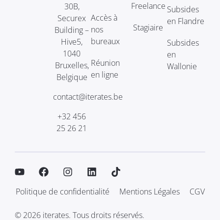
Freelance
30B,
Subsides
Accès à
Securex
en Flandre
Stagiaire
nos
Building –
bureaux
Hive5,
Subsides
1040
en
Réunion
Bruxelles,
Wallonie
en ligne
Belgique
contact@iterates.be
+32 456
25 26 21
Politique de confidentialité
Mentions Légales
CGV
© 2026 iterates. Tous droits réservés.