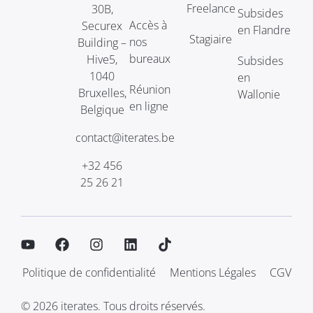
Freelance
30B,
Subsides
Accès à
Securex
en Flandre
Stagiaire
nos
Building –
bureaux
Hive5,
Subsides
1040
en
Réunion
Bruxelles,
Wallonie
en ligne
Belgique
contact@iterates.be
+32 456
25 26 21
Politique de confidentialité
Mentions Légales
CGV
© 2026 iterates. Tous droits réservés.