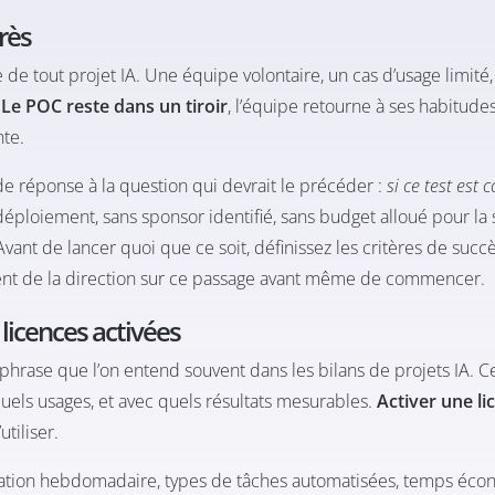
rès
re de tout projet IA. Une équipe volontaire, un cas d’usage limit
.
Le POC reste dans un tiroir
, l’équipe retourne à ses habitudes
nte.
e réponse à la question qui devrait le précéder :
si ce test est 
ploiement, sans sponsor identifié, sans budget alloué pour la su
 Avant de lancer quoi que ce soit, définissez les critères de succ
ment de la direction sur ce passage avant même de commencer.
licences activées
phrase que l’on entend souvent dans les bilans de projets IA. C
quels usages, et avec quels résultats mesurables.
Activer une li
utiliser.
isation hebdomadaire, types de tâches automatisées, temps éco