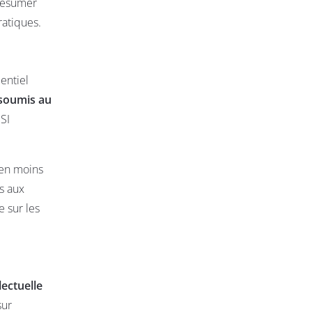
 résumer
ratiques.
dentiel
 soumis au
SI
 en moins
s aux
e sur les
lectuelle
sur