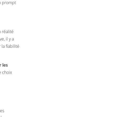
un prompt
 réalité
e, il y a
a fiabilité
 les
e choix
ses