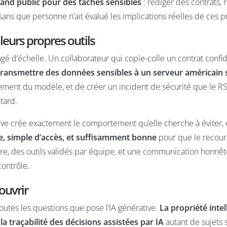
grand public pour des tâches sensibles
: rédiger des contrats,
sans que personne n’ait évalué les implications réelles de ces p
 leurs propres outils
changé d’échelle. Un collaborateur qui copie-colle un contrat confi
 transmettre des données sensibles à un serveur américain
înement du modèle, et de créer un incident de sécurité que le RS
 tard.
native crée exactement le comportement qu’elle cherche à éviter,
e, simple d’accès, et suffisamment bonne
pour que le recour
ire, des outils validés par équipe, et une communication honnêt
contrôle.
couvrir
outes les questions que pose l’IA générative.
La propriété intel
la traçabilité des décisions assistées par IA
autant de sujets 