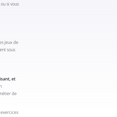
 ou si vous
les jeux de
nent sous
isant, et
n
 métier de
 exercices