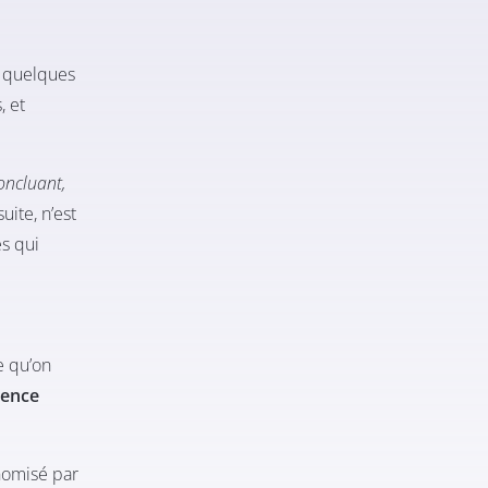
é, quelques
, et
concluant,
ite, n’est
ès qui
e qu’on
cence
nomisé par