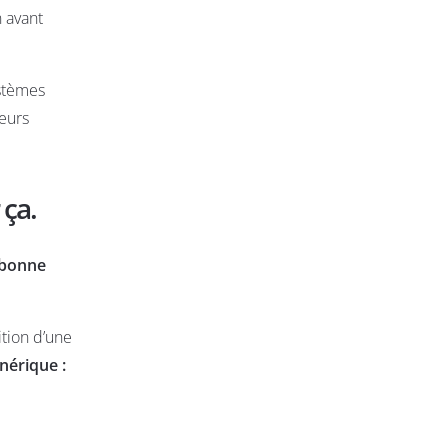
n avant
ystèmes
leurs
 ça.
 bonne
ition d’une
nérique :