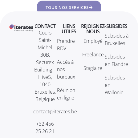
TOUS NOS SERVICES
CONTACT
LIENS
REJOIGNEZ-
SUBSIDES
UTILES
NOUS
Cours
Subsides à
Saint-
Prendre
Employé
Bruxelles
Michel
RDV
Freelance
30B,
Subsides
Accès à
Securex
en Flandre
Stagiaire
nos
Building –
bureaux
Hive5,
Subsides
1040
en
Réunion
Bruxelles,
Wallonie
en ligne
Belgique
contact@iterates.be
+32 456
25 26 21