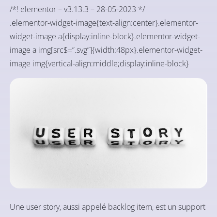
/*! elementor – v3.13.3 – 28-05-2023 */
.elementor-widget-image{text-align:center}.elementor-
widget-image a{display:inline-block}.elementor-widget-
image a img[src$=”.svg”]{width:48px}.elementor-widget-
image img{vertical-align:middle;display:inline-block}
Une user story, aussi appelé backlog item, est un support