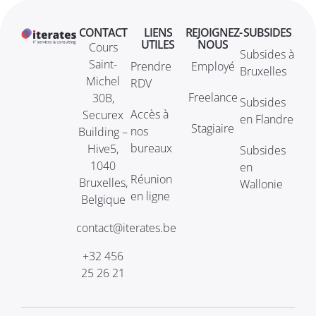
CONTACT
LIENS
REJOIGNEZ-
SUBSIDES
UTILES
NOUS
Cours
Subsides à
Saint-
Prendre
Employé
Bruxelles
Michel
RDV
Freelance
30B,
Subsides
Accès à
Securex
en Flandre
Stagiaire
nos
Building –
bureaux
Hive5,
Subsides
1040
en
Réunion
Bruxelles,
Wallonie
en ligne
Belgique
contact@iterates.be
+32 456
25 26 21