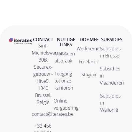
CONTACT
NUTTIGE
DOE MEE
SUBSIDIES
LINKS
Sint-
Werknemer
Subsidies
Michielswarande
Maak een
in Brussel
30B,
afspraak
Freelance
Securex-
Subsidies
Toegang
gebouw -
Stagiair
in
tot onze
Hive5,
Vlaanderen
kantoren
1040
Brussel,
Subsidies
Online
België
in
vergadering
Wallonië
contact@iterates.be
+32 456