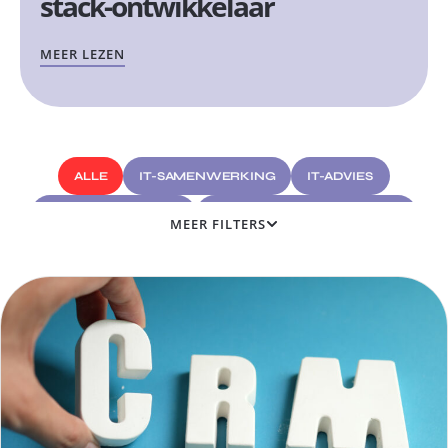
stack-ontwikkelaar
MEER LEZEN
ALLE
IT-SAMENWERKING
IT-ADVIES
CYBERBEVEILIGING
APPLICATIEONTWIKKELING
MEER FILTERS
SOFTWAREONTWIKKELING
WEBONTWIKKELING
EEN BEDRIJF ONTWIKKELEN
DIGITAAL EN MARKETING
ELEKTRONISCHE FACTURERING
HYPERAUTOMATISERING
KUNSTMATIGE INTELLIGENTIE
VERWIJZINGEN NAAR