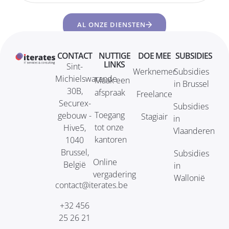
AL ONZE DIENSTEN
CONTACT
NUTTIGE
DOE MEE
SUBSIDIES
LINKS
Sint-
Werknemer
Subsidies
Michielswarande
Maak een
in Brussel
30B,
afspraak
Freelance
Securex-
Subsidies
Toegang
gebouw -
Stagiair
in
tot onze
Hive5,
Vlaanderen
kantoren
1040
Brussel,
Subsidies
Online
België
in
vergadering
Wallonië
contact@iterates.be
+32 456
25 26 21