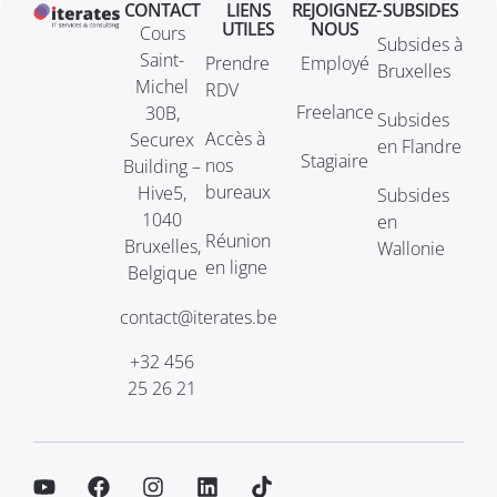
CONTACT
LIENS
REJOIGNEZ-
SUBSIDES
UTILES
NOUS
Cours
Subsides à
Saint-
Prendre
Employé
Bruxelles
Michel
RDV
Freelance
30B,
Subsides
Accès à
Securex
en Flandre
Stagiaire
nos
Building –
bureaux
Hive5,
Subsides
1040
en
Réunion
Bruxelles,
Wallonie
en ligne
Belgique
contact@iterates.be
+32 456
25 26 21