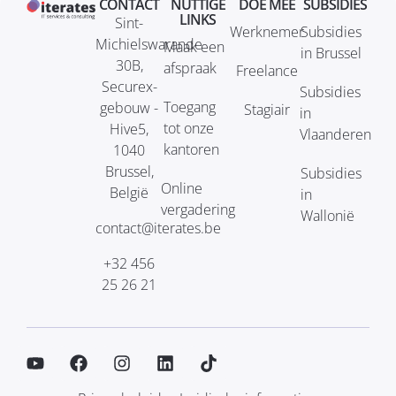
CONTACT
NUTTIGE
DOE MEE
SUBSIDIES
LINKS
Sint-
Werknemer
Subsidies
Michielswarande
Maak een
in Brussel
30B,
afspraak
Freelance
Securex-
Subsidies
Toegang
gebouw -
Stagiair
in
tot onze
Hive5,
Vlaanderen
kantoren
1040
Brussel,
Subsidies
Online
België
in
vergadering
Wallonië
contact@iterates.be
+32 456
25 26 21