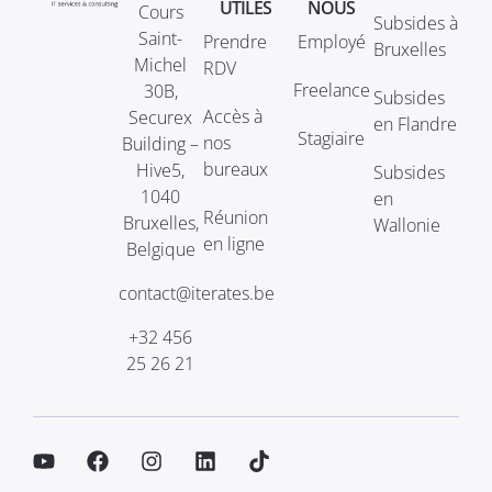
UTILES
NOUS
Cours
Subsides à
Saint-
Prendre
Employé
Bruxelles
Michel
RDV
Freelance
30B,
Subsides
Accès à
Securex
en Flandre
Stagiaire
nos
Building –
bureaux
Hive5,
Subsides
1040
en
Réunion
Bruxelles,
Wallonie
en ligne
Belgique
contact@iterates.be
+32 456
25 26 21